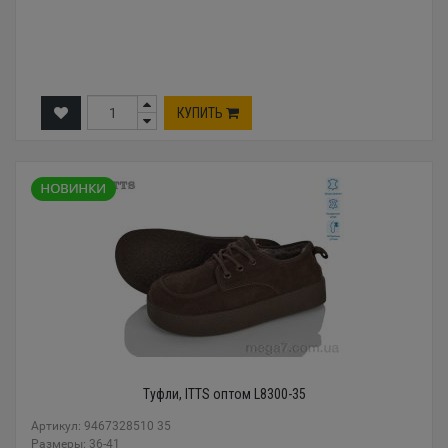
КУПИТЬ
Туфли, ITTS оптом L8300-35
Артикул: 9467328510 35
Размеры: 36-41