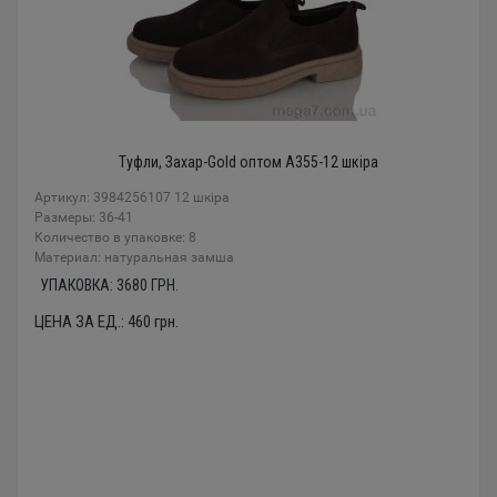
Туфли, Захар-Gold оптом A355-12 шкіра
Артикул: 3984256107 12 шкіра
Размеры: 36-41
Количество в упаковке: 8
Материал: натуральная замша
УПАКОВКА:
3680
ГРН.
ЦЕНА ЗА ЕД.:
460
грн.