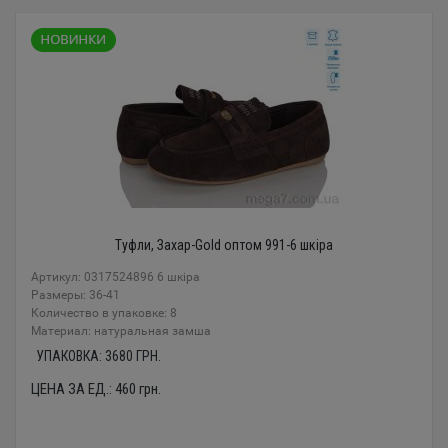
Туфли, Захар-Gold оптом 991-6 шкіра
Артикул: 0317524896 6 шкіра
Размеры: 36-41
Количество в упаковке: 8
Материал: натуральная замша
УПАКОВКА:
3680
ГРН.
ЦЕНА ЗА ЕД.:
460
грн.