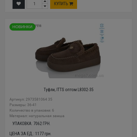
КУПИТЬ
Туфли, ITTS оптом L8302-35
Артикул: 2973581064 35
Размеры: 36-41
Количество в упаковке: 6
Материал: натуральная замша
УПАКОВКА:
7062
ГРН.
ЦЕНА ЗА ЕД.:
1177
грн.