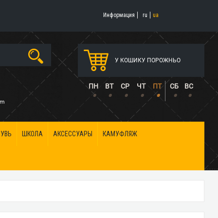
Информация
ru
ua
У КОШИКУ ПОРОЖНЬО
5
ПН
ВТ
СР
ЧТ
ПТ
СБ
ВС
•
•
•
•
•
•
•
om
БУВЬ
ШКОЛА
АКСЕССУАРЫ
КАМУФЛЯЖ