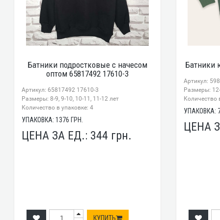
Батники подростковые с начесом
Батники 
оптом 65817492 17610-3
Артикул: 598
Артикул: 65817492 17610-3
Размеры: 12-1
Размеры: 8-9, 9-10, 10-11, 11-12 лет
Количество в
Количество в упаковке: 4
УПАКОВКА:
УПАКОВКА:
1376
ГРН.
ЦЕНА З
ЦЕНА ЗА ЕД.:
344
грн.
КУПИТЬ