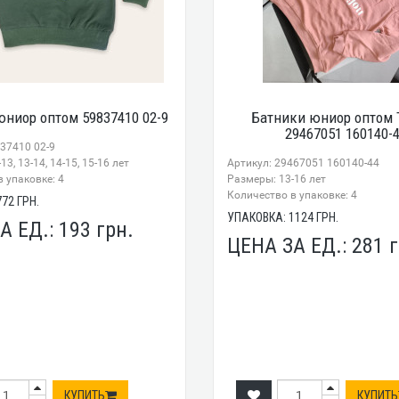
юниор оптом 59837410 02-9
Батники юниор оптом 
29467051 160140-
37410 02-9
3, 13-14, 14-15, 15-16 лет
Артикул: 29467051 160140-44
 упаковке: 4
Размеры: 13-16 лет
Количество в упаковке: 4
772
ГРН.
УПАКОВКА:
1124
ГРН.
А ЕД.:
193
грн.
ЦЕНА ЗА ЕД.:
281
г
КУПИТЬ
КУПИТЬ