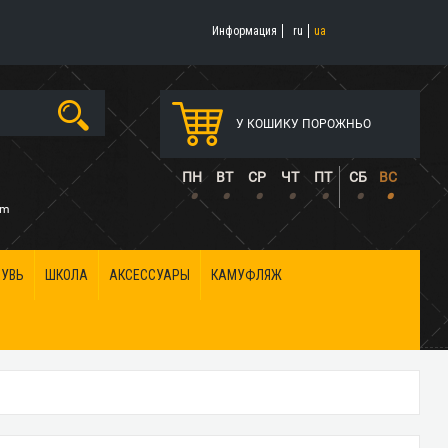
Информация
ru
ua
У КОШИКУ ПОРОЖНЬО
5
ПН
ВТ
СР
ЧТ
ПТ
СБ
ВС
•
•
•
•
•
•
•
om
БУВЬ
ШКОЛА
АКСЕССУАРЫ
КАМУФЛЯЖ