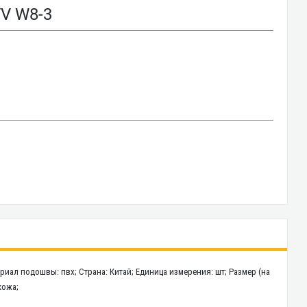
V W8-3
ериал подошвы: пвх; Страна: Китай; Единица измерения: шт; Размер (на
кожа;