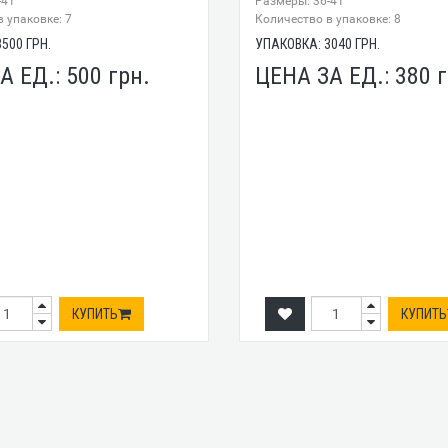
-41
Размеры: 36-41
 упаковке: 7
Количество в упаковке: 8
3500
ГРН.
УПАКОВКА:
3040
ГРН.
А ЕД.:
500
грн.
ЦЕНА ЗА ЕД.:
380
г
КУПИТЬ
КУПИТЬ