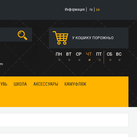
Информация
ru
ua
У КОШИКУ ПОРОЖНЬО
5
ПН
ВТ
СР
ЧТ
ПТ
СБ
ВС
•
•
•
•
•
•
•
om
БУВЬ
ШКОЛА
АКСЕССУАРЫ
КАМУФЛЯЖ