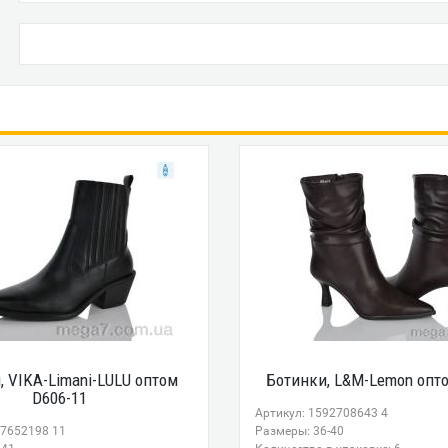
, VIKA-Limani-LULU оптом
Ботинки, L&M-Lemon опто
D606-11
Артикул: 1592708643 4
07652198 11
Размеры: 36-40