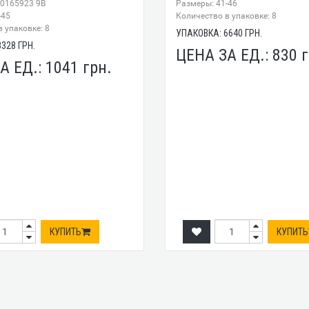
70165923 9B
Размеры: 41-46
-45
Количество в упаковке: 8
 упаковке: 8
УПАКОВКА:
6640
ГРН.
8328
ГРН.
ЦЕНА ЗА ЕД.:
830
г
А ЕД.:
1041
грн.
КУПИТЬ
КУПИТЬ