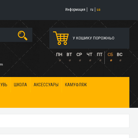
Информация
ru
ua
У КОШИКУ ПОРОЖНЬО
5
ПН
ВТ
СР
ЧТ
ПТ
СБ
ВС
•
•
•
•
•
•
•
om
БУВЬ
ШКОЛА
АКСЕССУАРЫ
КАМУФЛЯЖ