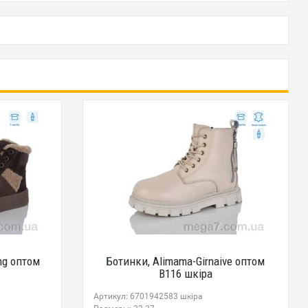
ng оптом
Ботинки, Alimama-Girnaive оптом
B116 шкіра
Артикул: 6701942583 шкіра