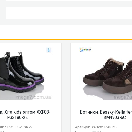
, Xifa kids оптом XXF03-
Ботинки, Bessky-Kellaife
FG2186-2Z
BM4903-6C
80671239 FG2186-2Z
Артикул: 3876951240 6C