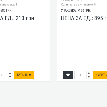
-31
Размеры: 32-37
 упаковке: 8
Количество в упаковке: 8
1680
ГРН.
УПАКОВКА:
7160
ГРН.
А ЕД.:
210
грн.
ЦЕНА ЗА ЕД.:
895
г
КУПИТЬ
КУПИТЬ