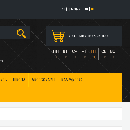
Информация
ru
ua
У КОШИКУ ПОРОЖНЬО
5
ПН
ВТ
СР
ЧТ
ПТ
СБ
ВС
•
•
•
•
•
•
•
om
БУВЬ
ШКОЛА
АКСЕССУАРЫ
КАМУФЛЯЖ