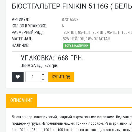
БЮСТГАЛЬТЕР FINIKIN 5116G ( БЕЛЫЙ
АРТИКУЛ:
87316502
КОЛ-ВО В УПАКОВКЕ:
6
РАЗМЕРНЫЙ РЯД: :
80-1ШТ, 85-1ШТ, 90-1ШТ, 95-1ШТ, 100-1
МАТЕРИАЛ:
82% НЕЙЛОН, 18% ЭЛАСТАН
НАЛИЧИЕ:
ЕСТЬ В НАЛИЧИИ
УПАКОВКА:
1668
ГРН.
ЦЕНА ЗА ЕД.:
278
грн.
КУПИТЬ
ОПИСАНИЕ
Бюстгальтер: классический, гладкий с кружевными вставками. Вид чаш
поддержку груди. Наполнитель чашки: тонкий поролон. Размер чашки: G. 
1шт, 90-1шт, 95-1шт, 100-1шт, 105-1шт. Швы на чашках: диагональные ш