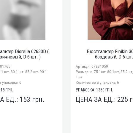
льтер Diorella 62630D (
Бюстгальтер Finikin 3
ричневый, D 6 шт. )
бордовый, D 6 шт.
801765
Артикул: 67831059
1 шт. 80-1 шт. 85-2 шт. 90-1
Размеры: 75-1шт, 80-1шт, 85-2шт,
1шт.
 упаковке: 6
Количество в упаковке: 6
918
ГРН.
УПАКОВКА:
1350
ГРН.
А ЕД.:
153
грн.
ЦЕНА ЗА ЕД.:
225
г