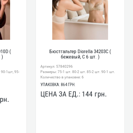
010D (
Бюстгальтер Diorella 34203C (
 )
бежевый, C 6 шт. )
Артикул: 57840296
 90-1шт, 95-
Размеры: 75-1 шт. 80-2 шт. 85-2 шт. 90-1 шт.
Количество в упаковке: 6
УПАКОВКА:
864
ГРН.
ЦЕНА ЗА ЕД.:
144
грн.
рн.