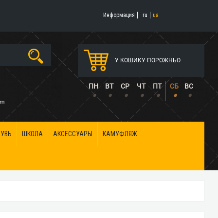
Информация
ru
ua
У КОШИКУ ПОРОЖНЬО
5
ПН
ВТ
СР
ЧТ
ПТ
СБ
ВС
•
•
•
•
•
•
•
om
БУВЬ
ШКОЛА
АКСЕССУАРЫ
КАМУФЛЯЖ