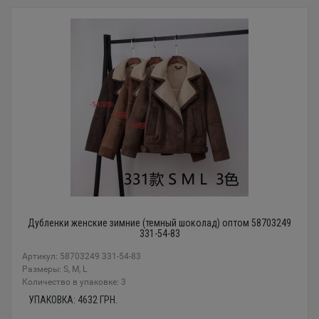
Дубленки женские зимние (темный шоколад) оптом 58703249
331-54-83
Артикул: 58703249 331-54-83
Размеры: S, M, L
Количество в упаковке: 3
УПАКОВКА:
4632
ГРН.