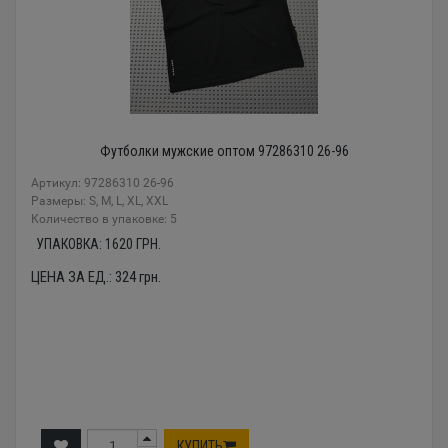
Футболки мужские оптом 97286310 26-96
Артикул: 97286310 26-96
Размеры: S, M, L, XL, XXL
Количество в упаковке: 5
УПАКОВКА:
1620
ГРН.
ЦЕНА ЗА ЕД.:
324
грн.
КУПИТЬ