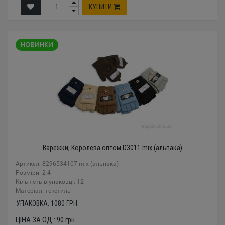
КУПИТИ
Варежки, Королева оптом D3011 mix (альпака)
Артикул: 8296534107 mix (альпака)
Розміри: 2-4
Кількість в упаковці: 12
Mатеріал: текстиль
УПАКОВКА:
1080
ГРН.
ЦІНА ЗА ОД.:
90
грн.