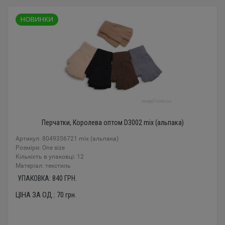
Перчатки, Королева оптом D3002 mix (альпака)
Артикул: 8049356721 mix (альпака)
Розміри: One size
Кількість в упаковці: 12
Mатеріал: текстиль
УПАКОВКА:
840
ГРН.
ЦІНА ЗА ОД.:
70
грн.