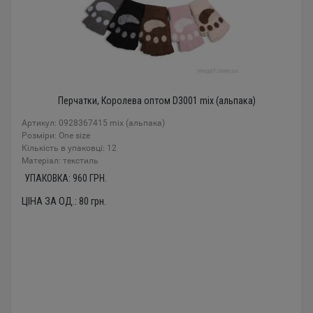
Перчатки, Королева оптом D3001 mix (альпака)
Артикул: 0928367415 mix (альпака)
Розміри: One size
Кількість в упаковці: 12
Mатеріал: текстиль
УПАКОВКА:
960
ГРН.
ЦІНА ЗА ОД.:
80
грн.