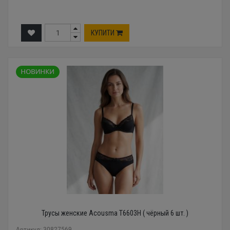
КУПИТИ
Трусы женские Acousma T6603H ( чёрный 6 шт. )
Артикул: 30827569