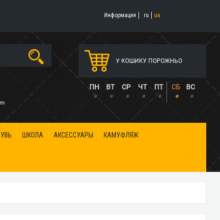
Информация
ru
ua
У КОШИКУ ПОРОЖНЬО
5
ПН
ВТ
СР
ЧТ
ПТ
СБ
ВС
•
•
•
•
•
•
•
om
БУВЬ
ШКОЛА
АКСЕССУАРЫ
КАМУФЛЯЖ