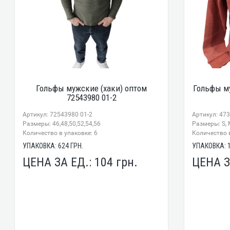
Гольфы мужские (хаки) оптом
Гольфы му
72543980 01-2
Артикул: 72543980 01-2
Артикул: 47
Размеры: 46,48,50,52,54,56
Размеры: S, M
Количество в упаковке: 6
Количество в
УПАКОВКА:
624
ГРН.
УПАКОВКА:
ЦЕНА ЗА ЕД.:
104
грн.
ЦЕНА З