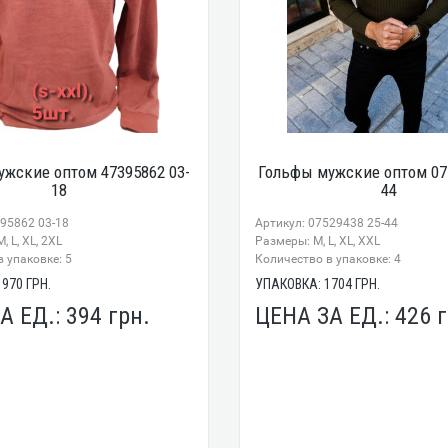
жские оптом 47395862 03-
Гольфы мужские оптом 07
18
44
395862 03-18
Артикул: 07529438 25-44
, L, XL, 2XL
Размеры: M, L, XL, XXL
 упаковке: 5
Количество в упаковке: 4
1970
ГРН.
УПАКОВКА:
1704
ГРН.
А ЕД.:
394
грн.
ЦЕНА ЗА ЕД.:
426
г