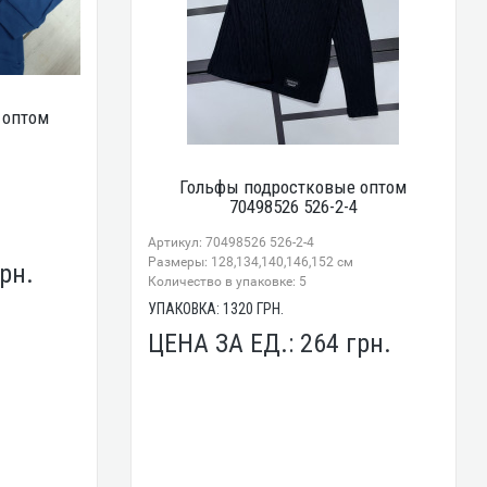
 оптом
Гольфы подростковые оптом
70498526 526-2-4
Артикул: 70498526 526-2-4
Размеры: 128,134,140,146,152 см
рн.
Количество в упаковке: 5
УПАКОВКА:
1320
ГРН.
ЦЕНА ЗА ЕД.:
264
грн.