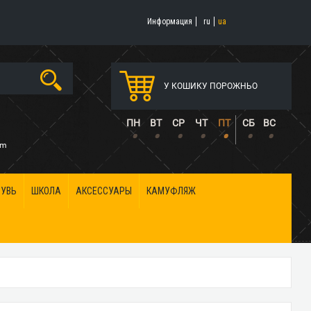
Информация
ru
ua
У КОШИКУ ПОРОЖНЬО
5
ПН
ВТ
СР
ЧТ
ПТ
СБ
ВС
•
•
•
•
•
•
•
om
БУВЬ
ШКОЛА
АКСЕССУАРЫ
КАМУФЛЯЖ