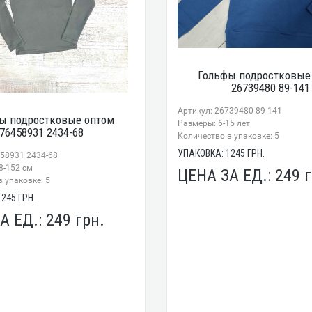
Гольфы подростковые
26739480 89-141
Артикул: 26739480 89-141
ы подростковые оптом
Размеры: 6-15 лет
76458931 2434-68
Количество в упаковке: 5
УПАКОВКА:
1245
ГРН.
458931 2434-68
8-152 см
ЦЕНА ЗА ЕД.:
249
г
 упаковке: 5
1245
ГРН.
А ЕД.:
249
грн.