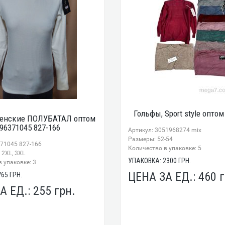
Гольфы, Sport style оптом
енские ПОЛУБАТАЛ оптом
96371045 827-166
Артикул: 3051968274 mix
Размеры: 52-54
371045 827-166
Количество в упаковке: 5
 2XL, 3XL
УПАКОВКА:
2300
ГРН.
 упаковке: 3
ЦЕНА ЗА ЕД.:
460
г
765
ГРН.
А ЕД.:
255
грн.