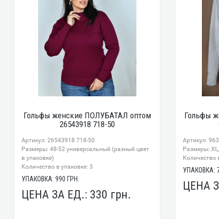
Гольфы женские ПОЛУБАТАЛ оптом
Гольфы ж
26543918 718-50
Артикул: 26543918 718-50
Артикул: 96
Размеры: 48-52 универсальный (разный цвет
Размеры: XL,
в упаковке)
Количество в
Количество в упаковке: 3
УПАКОВКА:
УПАКОВКА:
990
ГРН.
ЦЕНА З
ЦЕНА ЗА ЕД.:
330
грн.