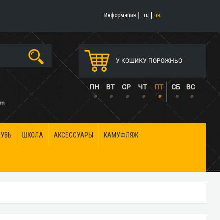
Информация
ru
ua
У КОШИКУ ПОРОЖНЬО
5
ПН
ВТ
СР
ЧТ
ПТ
СБ
ВС
•
•
•
•
•
•
•
om
БУВЬ
ШКОЛА
АКСЕССУАРЫ
КАМУФЛЯЖ