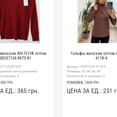
женские AN FEIYA оптом
Гольфы женские оптом 
08537124 8973-81
4118-4
537124 8973-81
Артикул: 45821630 4118-4
разный цвет в упаковке)
Размеры: 42, 44, 46, 48
 упаковке: 3
Количество в упаковке: 4
1095
ГРН.
УПАКОВКА:
1004
ГРН.
А ЕД.:
365
грн.
ЦЕНА ЗА ЕД.:
251
г