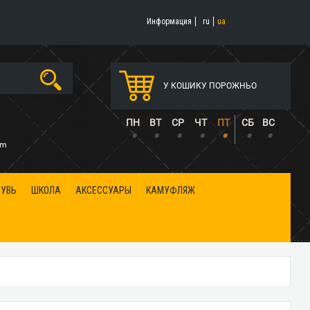
Информация
ru
ua
У КОШИКУ ПОРОЖНЬО
5
ПН
ВТ
СР
ЧТ
ПТ
СБ
ВС
•
•
•
•
•
•
•
om
БУВЬ
ШКОЛА
АКСЕССУАРЫ
КАМУФЛЯЖ