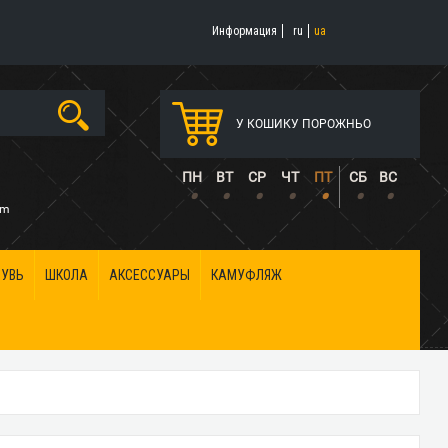
Информация
ru
ua
У КОШИКУ ПОРОЖНЬО
5
ПН
ВТ
СР
ЧТ
ПТ
СБ
ВС
•
•
•
•
•
•
•
om
БУВЬ
ШКОЛА
АКСЕССУАРЫ
КАМУФЛЯЖ