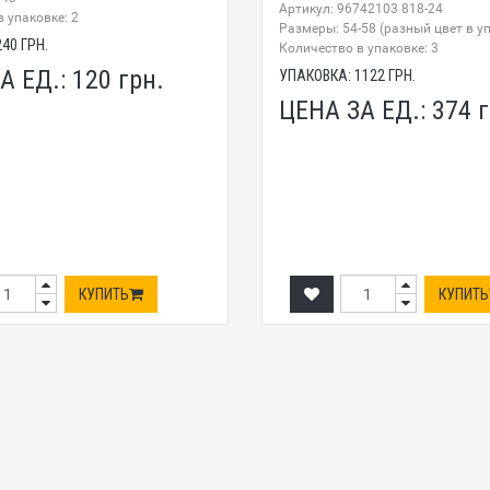
Артикул: 96742103 818-24
 упаковке: 2
Размеры: 54-58 (разный цвет в у
240
ГРН.
Количество в упаковке: 3
А ЕД.:
120
грн.
УПАКОВКА:
1122
ГРН.
ЦЕНА ЗА ЕД.:
374
г
КУПИТЬ
КУПИТЬ