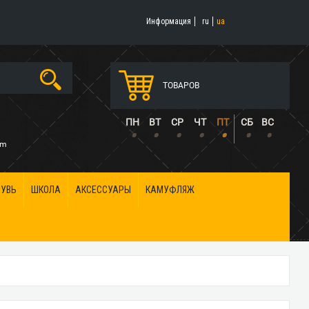
Информация
ru
ua
ТОВАРОВ
5
ПН
ВТ
СР
ЧТ
ПТ
СБ
ВС
•
•
•
•
•
•
•
om
БУВЬ
ШКОЛА
АКСЕССУАРЫ
КАМУФЛЯЖ