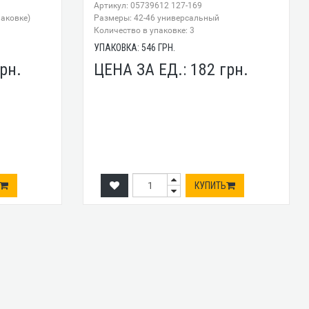
Артикул: 05739612 127-169
паковке)
Размеры: 42-46 универсальный
Количество в упаковке: 3
УПАКОВКА:
546
ГРН.
рн.
ЦЕНА ЗА ЕД.:
182
грн.
КУПИТЬ