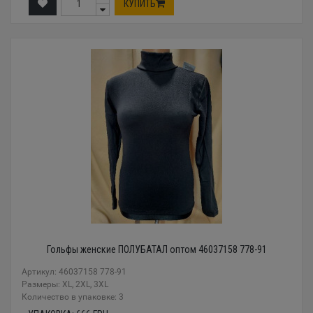
КУПИТЬ
Гольфы женские ПОЛУБАТАЛ оптом 46037158 778-91
Артикул: 46037158 778-91
Размеры: XL, 2XL, 3XL
Количество в упаковке: 3