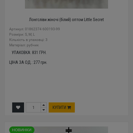
Лонгсліви жіночі (білий) оптом Little Secret
Артикул: 01862374 600193-99
Розміри: S, M, L
Кількість в упаковці: 3
Mатеріал: рубчик
УПАКОВКА:
831
ГРН.
ЦІНА ЗА ОД.:
277
грн.
КУПИТИ