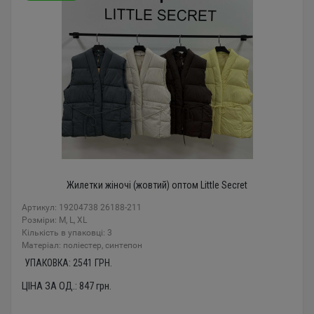
Жилетки жіночі (жовтий) оптом Little Secret
Артикул: 19204738 26188-211
Розміри: M, L, XL
Кількість в упаковці: 3
Mатеріал: поліестер, синтепон
УПАКОВКА:
2541
ГРН.
ЦІНА ЗА ОД.:
847
грн.