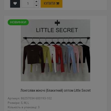
КУПИТИ
Лонгсліви жіночі (блакитний) оптом Little Secret
Артикул: 86257034 600193-102
Розміри: S, M, L
Кількість в упаковці: 3