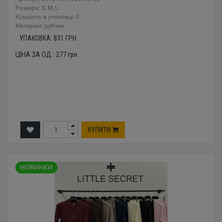
Розміри: S, M, L
Кількість в упаковці: 3
Mатеріал: рубчик
УПАКОВКА:
831
ГРН.
ЦІНА ЗА ОД.:
277
грн.
КУПИТИ