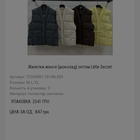
Жилетки жіночі (шоколад) оптом Little Secret
Артикул: 72345801 26188-209
Розміри: M, L, XL
Кількість в упаковці: 3
Mатеріал: поліестер, синтепон
УПАКОВКА:
2541
ГРН.
ЦІНА ЗА ОД.:
847
грн.