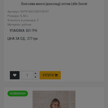
Лонгсліви жіночі (шоколад) оптом Little Secret
Артикул: 54791863 600193-97
Розміри: S, M, L
Кількість в упаковці: 3
Mатеріал: рубчик
УПАКОВКА:
831
ГРН.
ЦІНА ЗА ОД.:
277
грн.
КУПИТИ