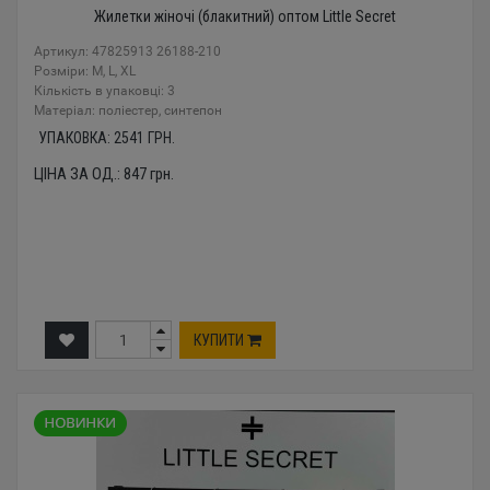
Жилетки жіночі (блакитний) оптом Little Secret
Артикул: 47825913 26188-210
Розміри: M, L, XL
Кількість в упаковці: 3
Mатеріал: поліестер, синтепон
УПАКОВКА:
2541
ГРН.
ЦІНА ЗА ОД.:
847
грн.
КУПИТИ