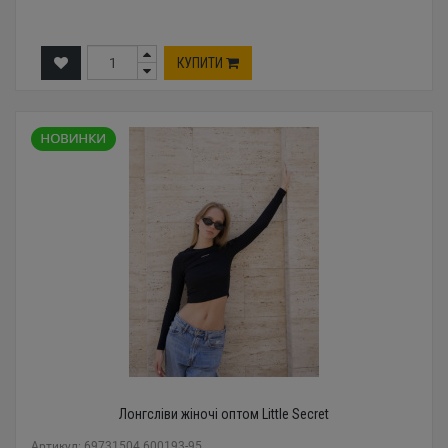
КУПИТИ
Лонгсліви жіночі оптом Little Secret
Артикул: 69731504 600193-95