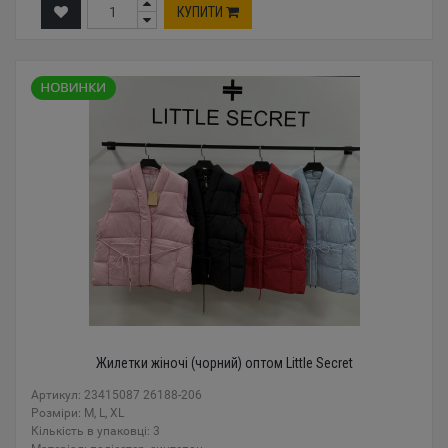
КУПИТИ
Жилетки жіночі (чорний) оптом Little Secret
Артикул: 23415087 26188-206
Розміри: M, L, XL
Кількість в упаковці: 3