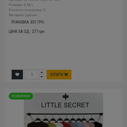
Розміри: S, M, L
Кількість в упаковці: 3
Mатеріал: рубчик
УПАКОВКА:
831
ГРН.
ЦІНА ЗА ОД.:
277
грн.
КУПИТИ