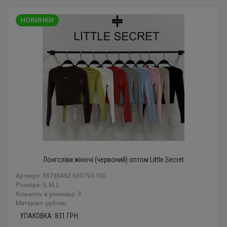
Лонгсліви жіночі (червоний) оптом Little Secret
Артикул: 58760492 600193-100
Розміри: S, M, L
Кількість в упаковці: 3
Mатеріал: рубчик
УПАКОВКА:
831
ГРН.