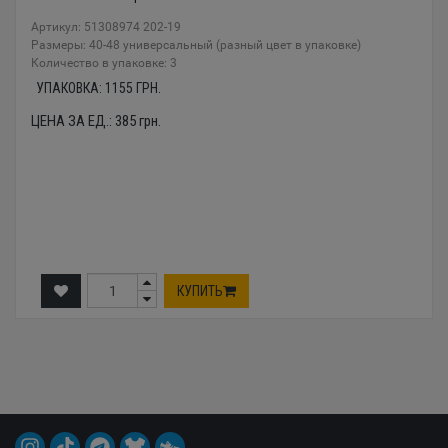
Артикул: 51308974 202-19
Размеры: 40-48 универсальный (разный цвет в упаковке)
Количество в упаковке: 3
УПАКОВКА:
1155
ГРН.
ЦЕНА ЗА ЕД.:
385
грн.
КУПИТЬ