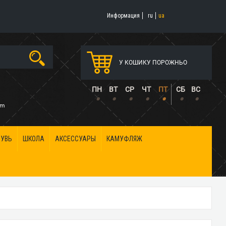
Информация
ru
ua
У КОШИКУ ПОРОЖНЬО
5
ПН
ВТ
СР
ЧТ
ПТ
СБ
ВС
•
•
•
•
•
•
•
om
БУВЬ
ШКОЛА
АКСЕССУАРЫ
КАМУФЛЯЖ