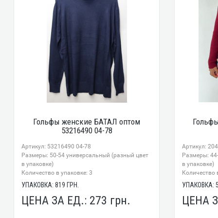
Гольфы женские БАТАЛ оптом
Гольфы
53216490 04-78
Артикул: 53216490 04-78
Артикул: 204
Размеры: 50-54 универсальный (разный цвет
Размеры: 44
в упаковке)
в упаковке)
Количество в упаковке: 3
Количество в
УПАКОВКА:
819
ГРН.
УПАКОВКА:
ЦЕНА ЗА ЕД.:
273
грн.
ЦЕНА З