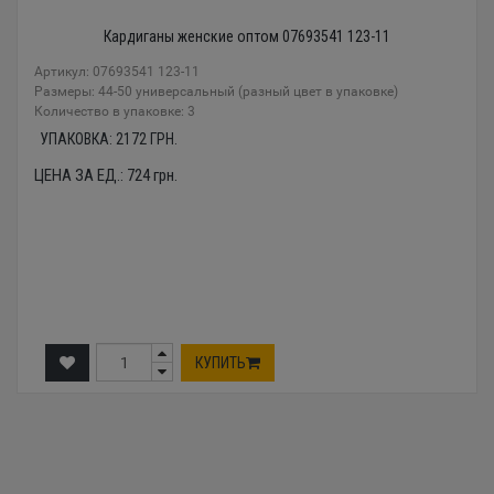
Кардиганы женские оптом 07693541 123-11
Артикул: 07693541 123-11
Размеры: 44-50 универсальный (разный цвет в упаковке)
Количество в упаковке: 3
УПАКОВКА:
2172
ГРН.
ЦЕНА ЗА ЕД.:
724
грн.
КУПИТЬ