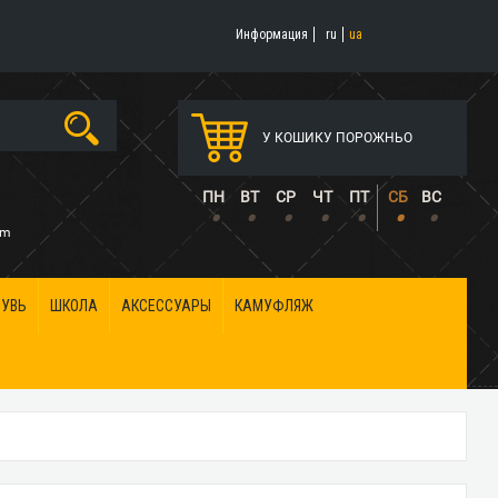
Информация
ru
ua
У КОШИКУ ПОРОЖНЬО
5
ПН
ВТ
СР
ЧТ
ПТ
СБ
ВС
•
•
•
•
•
•
•
om
БУВЬ
ШКОЛА
АКСЕССУАРЫ
КАМУФЛЯЖ