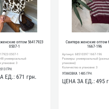
 женские оптом 56417923
Свитера женские оптом 
0507-1
1667-196
417923 0507-1
Артикул: 68510397 1667-196
-48 универсальный
Размеры: универсальный (разный
 упаковке: 3
упаковке)
Количество в упаковке: 3
2013
ГРН.
УПАКОВКА:
1485
ГРН.
А ЕД.:
671
грн.
ЦЕНА ЗА ЕД.:
495
г