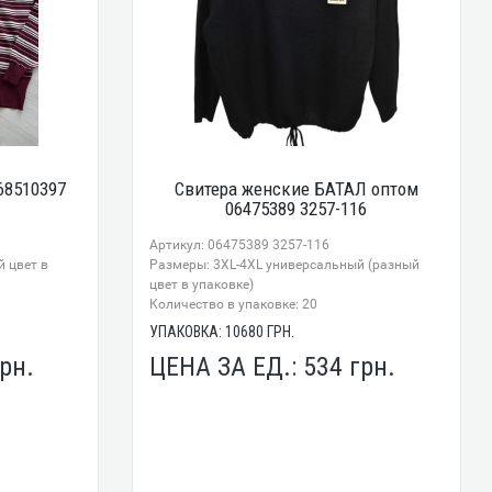
68510397
Свитера женские БАТАЛ оптом
06475389 3257-116
Артикул: 06475389 3257-116
 цвет в
Размеры: 3XL-4XL универсальный (разный
цвет в упаковке)
Количество в упаковке: 20
УПАКОВКА:
10680
ГРН.
рн.
ЦЕНА ЗА ЕД.:
534
грн.