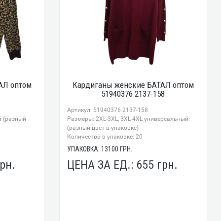
АЛ оптом
Кардиганы женские БАТАЛ оптом
51940376 2137-158
Артикул: 51940376 2137-158
й (разный
Размеры: 2XL-3XL, 3XL-4XL универсальный
(разный цвет в упаковке)
Количество в упаковке: 20
УПАКОВКА:
13100
ГРН.
рн.
ЦЕНА ЗА ЕД.:
655
грн.