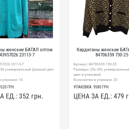
ны женские БАТАЛ оптом
Кардиганы женские БАТ
43957026 23113-7
84706359 730-25
957026 23113-7
Артикул: 84706359 730-25
-56 универсальный (разный цвет
Размеры: 2XL-3XL универсальны
цвет в упаковке)
 упаковке: 10
Количество в упаковке: 20
3520
ГРН.
УПАКОВКА:
9580
ГРН.
А ЕД.:
352
грн.
ЦЕНА ЗА ЕД.:
479
г