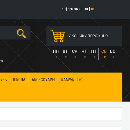
Информация
ru
ua
У КОШИКУ ПОРОЖНЬО
5
ПН
ВТ
СР
ЧТ
ПТ
СБ
ВС
•
•
•
•
•
•
•
om
БУВЬ
ШКОЛА
АКСЕССУАРЫ
КАМУФЛЯЖ