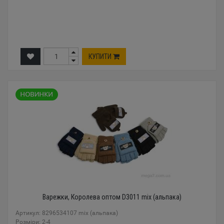
КУПИТИ
Варежки, Королева оптом D3011 mix (альпака)
Артикул: 8296534107 mix (альпака)
Розміри: 2-4