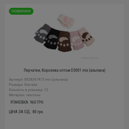
Перчатки, Королева оптом D3001 mix (альпака)
Артикул: 0928367415 mix (альпака)
Розміри: One size
Кількість в упаковці: 12
Mатеріал: текстиль
УПАКОВКА:
960
ГРН.
ЦІНА ЗА ОД.:
80
грн.