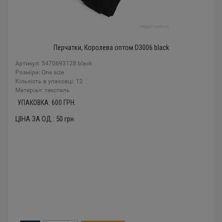
Перчатки, Королева оптом D3006 black
Артикул: 5470693128 black
Розміри: One size
Кількість в упаковці: 12
Mатеріал: текстиль
УПАКОВКА:
600
ГРН.
ЦІНА ЗА ОД.:
50
грн.