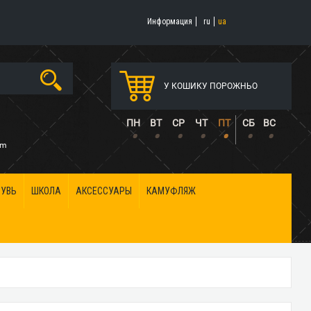
Информация
ru
ua
У КОШИКУ ПОРОЖНЬО
5
ПН
ВТ
СР
ЧТ
ПТ
СБ
ВС
•
•
•
•
•
•
•
om
БУВЬ
ШКОЛА
АКСЕССУАРЫ
КАМУФЛЯЖ