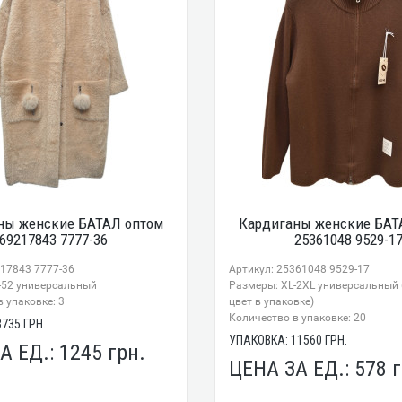
ны женские БАТАЛ оптом
Кардиганы женские БАТ
69217843 7777-36
25361048 9529-1
217843 7777-36
Артикул: 25361048 9529-17
-52 универсальный
Размеры: XL-2XL универсальный
 упаковке: 3
цвет в упаковке)
Количество в упаковке: 20
3735
ГРН.
УПАКОВКА:
11560
ГРН.
А ЕД.:
1245
грн.
ЦЕНА ЗА ЕД.:
578
г