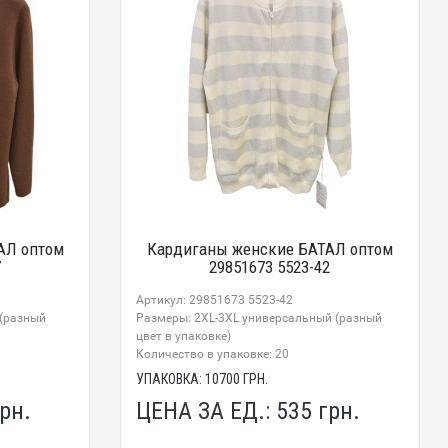
АЛ оптом
Кардиганы женские БАТАЛ оптом
7
29851673 5523-42
Артикул: 29851673 5523-42
 (разный
Размеры: 2XL-3XL универсальный (разный
цвет в упаковке)
Количество в упаковке: 20
УПАКОВКА:
10700
ГРН.
рн.
ЦЕНА ЗА ЕД.:
535
грн.