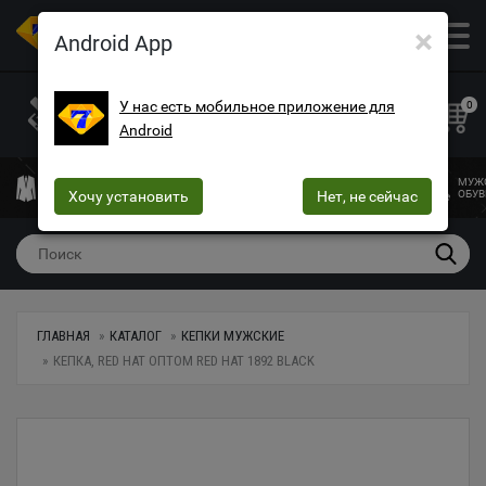
×
ОПТОВЫЙ МАГАЗИН ОДЕЖДЫ И ОБУВИ
Android App
+38 (073) 025-70-30
+38 (066) 537-74-75
У нас есть мобильное приложение для
0
Android
+38 (068) 10-60-415
mega7ua@gmail.com
МУЖСКАЯ
ЖЕНСКАЯ
ЖЕНСКОЕ
ДЕТСКАЯ
МУЖ
ОДЕЖДА
Хочу установить
ОДЕЖДА
БЕЛЬЕ
Нет, не сейчас
ОДЕЖДА
ОБУВ
ГЛАВНАЯ
КАТАЛОГ
КЕПКИ МУЖСКИЕ
КЕПКА, RED HAT ОПТОМ RED HAT 1892 BLACK