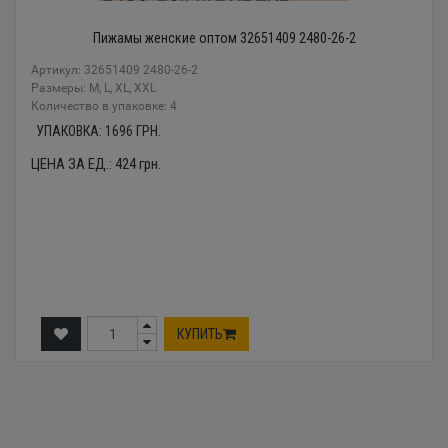
Пижамы женские оптом 32651409 2480-26-2
Артикул: 32651409 2480-26-2
Размеры: M, L, XL, XXL
Количество в упаковке: 4
УПАКОВКА:
1696
ГРН.
ЦЕНА ЗА ЕД.:
424
грн.
КУПИТЬ