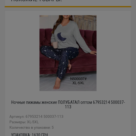
Ночные пижамы женские ПОЛУБАТАЛ оптом 67953214 500037-
113
Артикул: 67953214 500037-113
Размеры: XL-5XL
Количество в упаковке: 5
УПАКОВКА:
1630
ГРН.