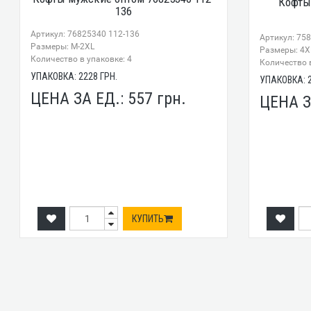
Кофты
136
Артикул: 76825340 112-136
Артикул: 75
Размеры: М-2XL
Размеры: 4X
Количество в упаковке: 4
Количество в
УПАКОВКА:
2228
ГРН.
УПАКОВКА:
ЦЕНА ЗА ЕД.:
557
грн.
ЦЕНА З
КУПИТЬ