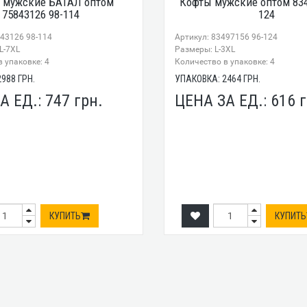
 мужские БАТАЛ оптом
Кофты мужские оптом 834
75843126 98-114
124
843126 98-114
Артикул: 83497156 96-124
L-7XL
Размеры: L-3XL
 упаковке: 4
Количество в упаковке: 4
2988
ГРН.
УПАКОВКА:
2464
ГРН.
А ЕД.:
747
грн.
ЦЕНА ЗА ЕД.:
616
г
КУПИТЬ
КУПИТЬ