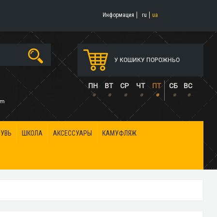
Информация
ru
ua
У КОШИКУ ПОРОЖНЬО
5
ПН
ВТ
СР
ЧТ
ПТ
СБ
ВС
•
•
•
•
•
•
•
om
БУВЬ
ШКОЛА
АКСЕССУАРЫ
КАМУФЛЯЖ