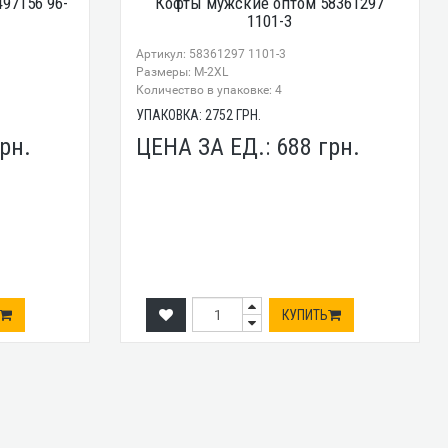
97156 96-
Кофты мужские оптом 58361297
1101-3
Артикул: 58361297 1101-3
Размеры: М-2XL
Количество в упаковке: 4
УПАКОВКА:
2752
ГРН.
рн.
ЦЕНА ЗА ЕД.:
688
грн.
КУПИТЬ