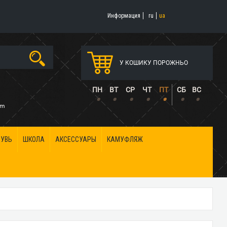
Информация
ru
ua
У КОШИКУ ПОРОЖНЬО
5
ПН
ВТ
СР
ЧТ
ПТ
СБ
ВС
•
•
•
•
•
•
•
om
БУВЬ
ШКОЛА
АКСЕССУАРЫ
КАМУФЛЯЖ