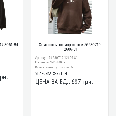
7 8051-84
Свитшоты юниор оптом 56230719
12606-81
Артикул: 56230719 12606-81
Размеры: 140-180 см
Количество в упаковке: 5
УПАКОВКА:
3485
ГРН.
рн.
ЦЕНА ЗА ЕД.:
697
грн.