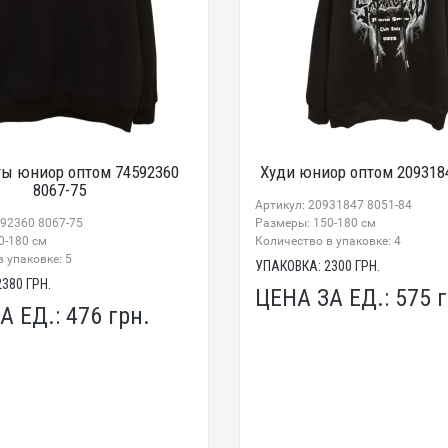
ы юниор оптом 74592360
Худи юниор оптом 2093184
8067-75
Артикул: 20931847 8051-84
592360 8067-75
Размеры: 150-180 см
0-180 см
Количество в упаковке: 4
 упаковке: 5
УПАКОВКА:
2300
ГРН.
2380
ГРН.
ЦЕНА ЗА ЕД.:
575
г
А ЕД.:
476
грн.