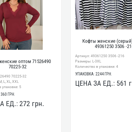
Кофты женские (серый
49361250 3506 -21
Артикул: 49361250 3506 -216
женские оптом 71526490
Размеры: L-3XL
70225-32
Количество в упаковке: 4
УПАКОВКА:
2244
ГРН.
526490 70225-32
ЦЕНА ЗА ЕД.:
561
г
, L, XL, XXL
 упаковке: 5
1360
ГРН.
А ЕД.:
272
грн.