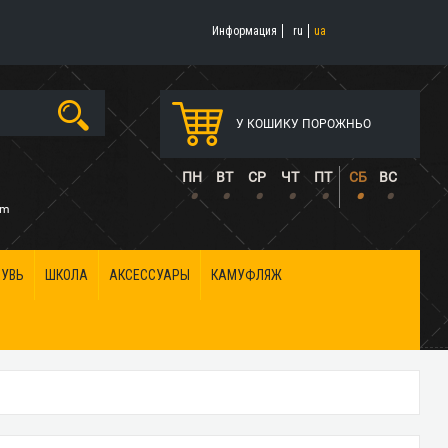
Информация
ru
ua
У КОШИКУ ПОРОЖНЬО
5
ПН
ВТ
СР
ЧТ
ПТ
СБ
ВС
•
•
•
•
•
•
•
om
БУВЬ
ШКОЛА
АКСЕССУАРЫ
КАМУФЛЯЖ