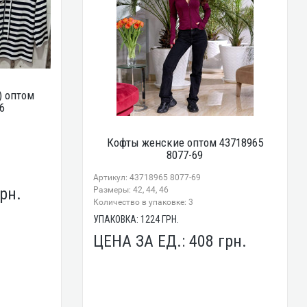
) оптом
6
Кофты женские оптом 43718965
8077-69
Артикул: 43718965 8077-69
рн.
Размеры: 42, 44, 46
Количество в упаковке: 3
УПАКОВКА:
1224
ГРН.
ЦЕНА ЗА ЕД.:
408
грн.