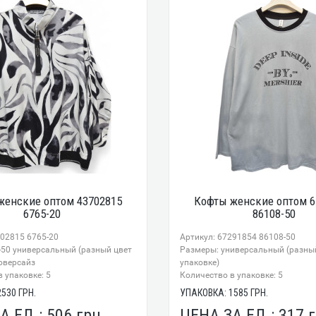
женские оптом 43702815
Кофты женские оптом 6
6765-20
86108-50
702815 6765-20
Артикул: 67291854 86108-50
-50 универсальный (разный цвет
Размеры: универсальный (разный
 оверсайз
упаковке)
 упаковке: 5
Количество в упаковке: 5
2530
ГРН.
УПАКОВКА:
1585
ГРН.
А ЕД.:
506
грн.
ЦЕНА ЗА ЕД.:
317
г