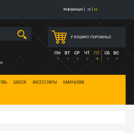
Информация
ru
ua
У КОШИКУ ПОРОЖНЬО
5
ПН
ВТ
СР
ЧТ
ПТ
СБ
ВС
•
•
•
•
•
•
•
om
БУВЬ
ШКОЛА
АКСЕССУАРЫ
КАМУФЛЯЖ