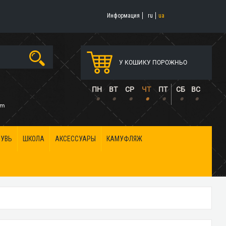
Информация
ru
ua
У КОШИКУ ПОРОЖНЬО
5
ПН
ВТ
СР
ЧТ
ПТ
СБ
ВС
•
•
•
•
•
•
•
om
БУВЬ
ШКОЛА
АКСЕССУАРЫ
КАМУФЛЯЖ