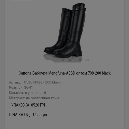
Сапоги, Бабочка-Mengfuna-AESD оптом 708-200 black
Артикул: 0536149287 200 black
Розміри: 36-41
Кількість в упаковці: 6
Mатеріал: искусственная кожа
УПАКОВКА:
8520
ГРН.
ЦІНА ЗА ОД.:
1420
грн.