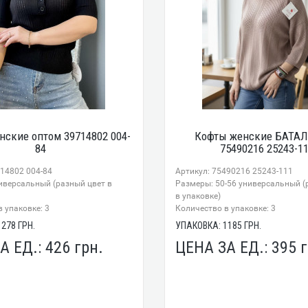
нские оптом 39714802 004-
Кофты женские БАТАЛ
84
75490216 25243-1
714802 004-84
Артикул: 75490216 25243-111
иверсальный (разный цвет в
Размеры: 50-56 универсальный (
в упаковке)
 упаковке: 3
Количество в упаковке: 3
1278
ГРН.
УПАКОВКА:
1185
ГРН.
А ЕД.:
426
грн.
ЦЕНА ЗА ЕД.:
395
г