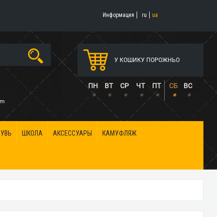
Информация
ru
ua
У КОШИКУ ПОРОЖНЬО
5
ПН
ВТ
СР
ЧТ
ПТ
СБ
ВС
•
•
•
•
•
•
•
om
БУВЬ
ШКОЛА
АКСЕССУАРЫ
КАМУФЛЯЖ