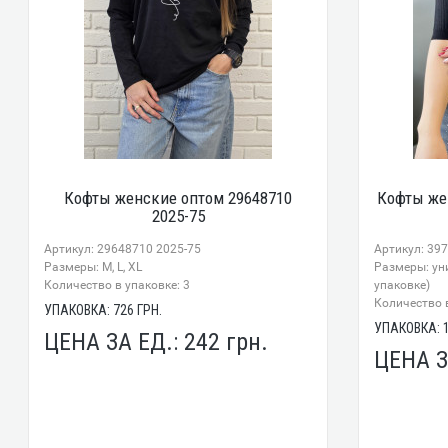
Кофты женские оптом 29648710
Кофты же
2025-75
Артикул: 29648710 2025-75
Артикул: 39
Размеры: М, L, XL
Размеры: ун
Количество в упаковке: 3
упаковке)
Количество в
УПАКОВКА:
726
ГРН.
УПАКОВКА:
ЦЕНА ЗА ЕД.:
242
грн.
ЦЕНА З