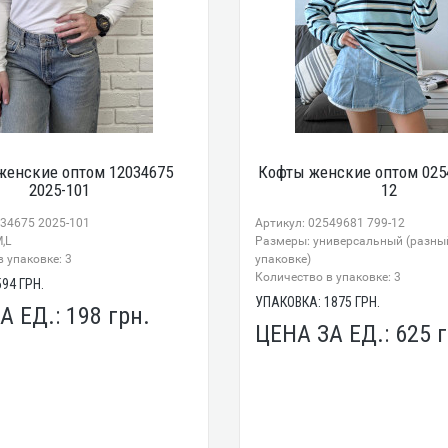
женские оптом 12034675
Кофты женские оптом 0254
2025-101
12
034675 2025-101
Артикул: 02549681 799-12
,L
Размеры: универсальный (разный
 упаковке: 3
упаковке)
Количество в упаковке: 3
594
ГРН.
УПАКОВКА:
1875
ГРН.
А ЕД.:
198
грн.
ЦЕНА ЗА ЕД.:
625
г