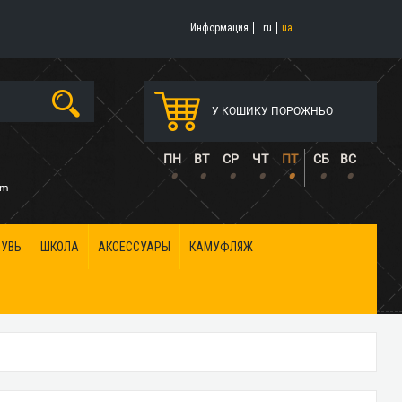
Информация
ru
ua
У КОШИКУ ПОРОЖНЬО
5
ПН
ВТ
СР
ЧТ
ПТ
СБ
ВС
•
•
•
•
•
•
•
om
БУВЬ
ШКОЛА
АКСЕССУАРЫ
КАМУФЛЯЖ