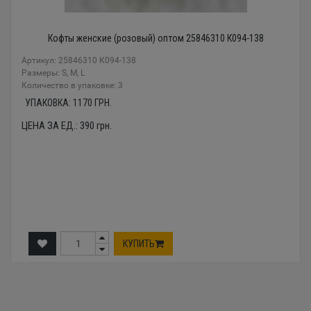
Кофты женские (розовый) оптом 25846310 К094-138
Артикул: 25846310 К094-138
Размеры: S, M, L
Количество в упаковке: 3
УПАКОВКА:
1170
ГРН.
ЦЕНА ЗА ЕД.:
390
грн.
КУПИТЬ