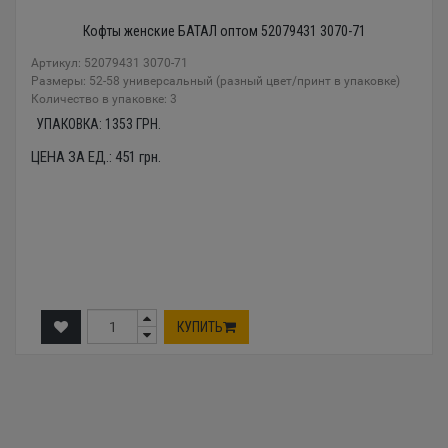
Кофты женские БАТАЛ оптом 52079431 3070-71
Артикул: 52079431 3070-71
Размеры: 52-58 универсальный (разный цвет/принт в упаковке)
Количество в упаковке: 3
УПАКОВКА:
1353
ГРН.
ЦЕНА ЗА ЕД.:
451
грн.
КУПИТЬ