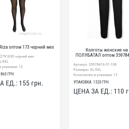
Riza оптом 173 чорний мех
Колготы женские на
ПОЛУБАТАЛ оптом 359784
82791650 чорний мех
L-9XL
Артикул: 35978416 01-108
 упаковке: 12
Размеры: XL-5XL
1860
ГРН.
Количество в упаковке: 12
А ЕД.:
155
грн.
УПАКОВКА:
1320
ГРН.
ЦЕНА ЗА ЕД.:
110
г