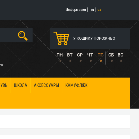
Информация
ru
ua
У КОШИКУ ПОРОЖНЬО
5
ПН
ВТ
СР
ЧТ
ПТ
СБ
ВС
•
•
•
•
•
•
•
om
БУВЬ
ШКОЛА
АКСЕССУАРЫ
КАМУФЛЯЖ