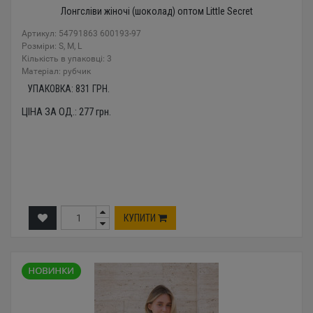
Лонгсліви жіночі (шоколад) оптом Little Secret
Артикул: 54791863 600193-97
Розміри: S, M, L
Кількість в упаковці: 3
Mатеріал: рубчик
УПАКОВКА:
831
ГРН.
ЦІНА ЗА ОД.:
277
грн.
КУПИТИ