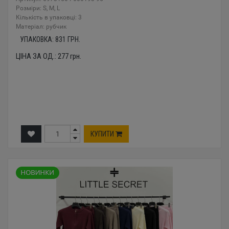
Розміри: S, M, L
Кількість в упаковці: 3
Mатеріал: рубчик
УПАКОВКА:
831
ГРН.
ЦІНА ЗА ОД.:
277
грн.
КУПИТИ