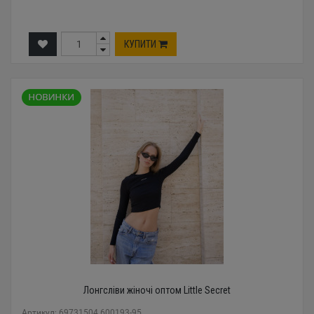
КУПИТИ
Лонгсліви жіночі оптом Little Secret
Артикул: 69731504 600193-95