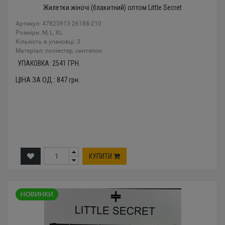
Жилетки жіночі (блакитний) оптом Little Secret
Артикул: 47825913 26188-210
Розміри: M, L, XL
Кількість в упаковці: 3
Mатеріал: поліестер, синтепон
УПАКОВКА:
2541
ГРН.
ЦІНА ЗА ОД.:
847
грн.
КУПИТИ