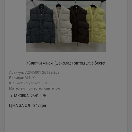
Жилетки жіночі (шоколад) оптом Little Secret
Артикул: 72345801 26188-209
Розміри: M, L, XL
Кількість в упаковці: 3
Mатеріал: поліестер, синтепон
УПАКОВКА:
2541
ГРН.
ЦІНА ЗА ОД.:
847
грн.