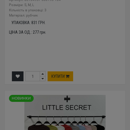
Розміри: S, M, L
Кількість в упаковці: 3
Mатеріал: рубчик
УПАКОВКА:
831
ГРН.
ЦІНА ЗА ОД.:
277
грн.
КУПИТИ