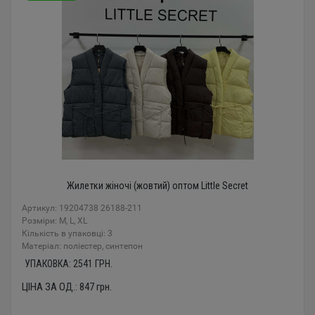
Жилетки жіночі (жовтий) оптом Little Secret
Артикул: 19204738 26188-211
Розміри: M, L, XL
Кількість в упаковці: 3
Mатеріал: поліестер, синтепон
УПАКОВКА:
2541
ГРН.
ЦІНА ЗА ОД.:
847
грн.