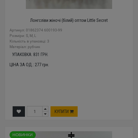
Лонгсліви жіночі (білий) оптом Little Secret
Артикул: 01862374 600193-99
Розміри: S, M, L
Кількість в упаковці: 3
Mатеріал: рубчик
УПАКОВКА:
831
ГРН.
ЦІНА ЗА ОД.:
277
грн.
КУПИТИ