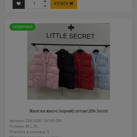
КУПИТИ
Жилетки жіночі (чорний) оптом Little Secret
Артикул: 23415087 26188-206
Розміри: M, L, XL
Кількість в упаковці: 3