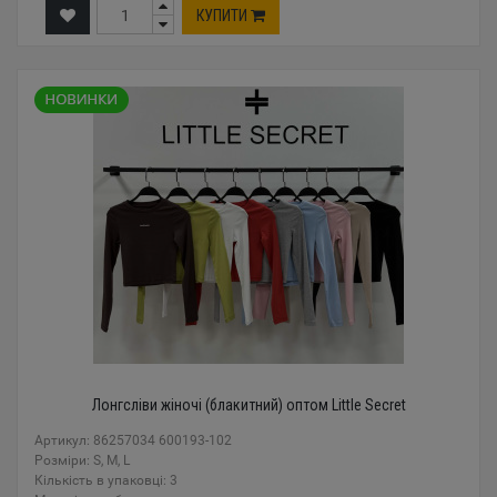
КУПИТИ
Лонгсліви жіночі (блакитний) оптом Little Secret
Артикул: 86257034 600193-102
Розміри: S, M, L
Кількість в упаковці: 3