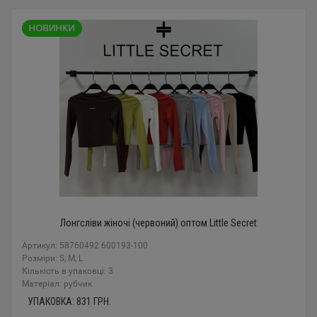
Лонгсліви жіночі (червоний) оптом Little Secret
Артикул: 58760492 600193-100
Розміри: S, M, L
Кількість в упаковці: 3
Mатеріал: рубчик
УПАКОВКА:
831
ГРН.