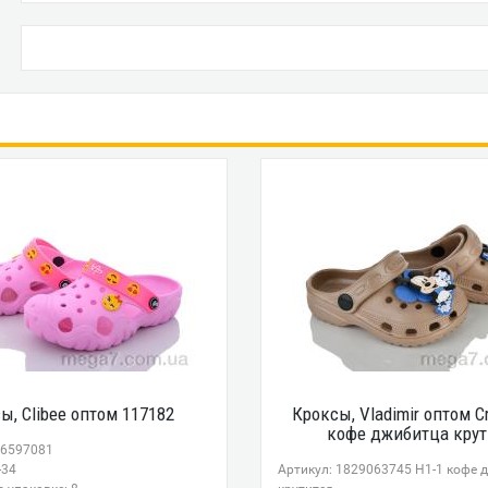
ы, Clibee оптом 117182
Кроксы, Vladimir оптом C
кофе джибитца крут
46597081
-34
Артикул: 1829063745 H1-1 кофе 