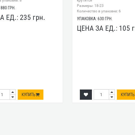
 упаковке: 8
крутится
Размеры: 18-23
1880
ГРН.
Количество в упаковке: 6
А ЕД.:
235
грн.
УПАКОВКА:
630
ГРН.
ЦЕНА ЗА ЕД.:
105
г
КУПИТЬ
КУПИТЬ