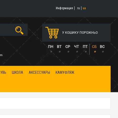
Информация
ru
ua
У КОШИКУ ПОРОЖНЬО
5
ПН
ВТ
СР
ЧТ
ПТ
СБ
ВС
•
•
•
•
•
•
•
om
БУВЬ
ШКОЛА
АКСЕССУАРЫ
КАМУФЛЯЖ