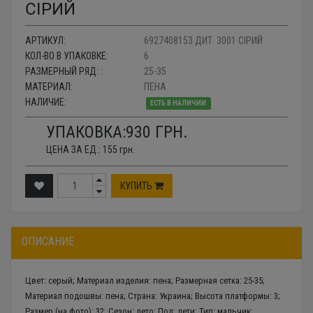
СІРИЙ
АРТИКУЛ:
6927408153 ДИТ. 3001 СІРИЙ
КОЛ-ВО В УПАКОВКЕ:
6
РАЗМЕРНЫЙ РЯД: :
25-35
МАТЕРИАЛ:
ПЕНА
НАЛИЧИЕ:
ЕСТЬ В НАЛИЧИИ
УПАКОВКА:
930
ГРН.
ЦЕНА ЗА ЕД.:
155
грн.
КУПИТЬ
ОПИСАНИЕ
Цвет: серый; Материал изделия: пена; Размерная сетка: 25-35;
Материал подошвы: пена; Страна: Украина; Высота платформы: 3;
Размер (на фото): 32; Сезон: лето; Пол: дети; Тип: мальчик;