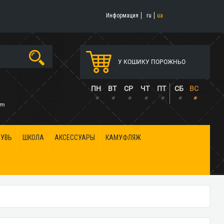
Информация
ru
ua
У КОШИКУ ПОРОЖНЬО
5
ПН
ВТ
СР
ЧТ
ПТ
СБ
ВС
•
•
•
•
•
•
•
om
БУВЬ
ШКОЛА
АКСЕССУАРЫ
КАМУФЛЯЖ