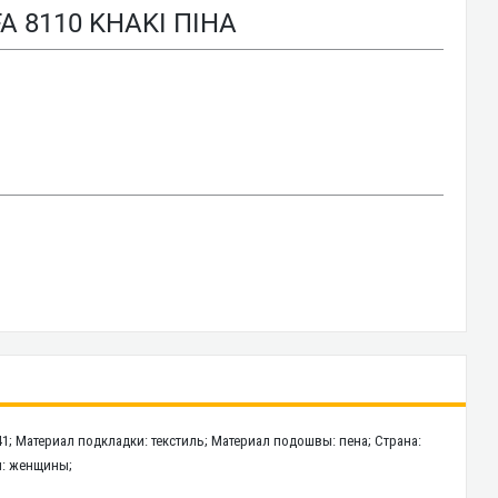
A 8110 KHAKI ПІНА
-41; Материал подкладки: текстиль; Материал подошвы: пена; Страна:
ол: женщины;