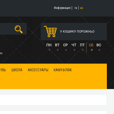
Информация
ru
ua
У КОШИКУ ПОРОЖНЬО
5
ПН
ВТ
СР
ЧТ
ПТ
СБ
ВС
•
•
•
•
•
•
•
om
БУВЬ
ШКОЛА
АКСЕССУАРЫ
КАМУФЛЯЖ