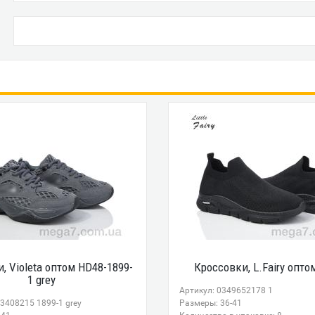
, Violeta оптом HD48-1899-
Кроссовки, L.Fairy опто
1 grey
Артикул: 0349652178 1
3408215 1899-1 grey
Размеры: 36-41