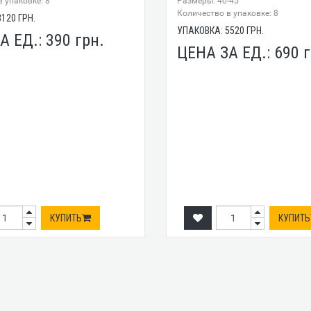
 упаковке: 8
Размеры: 40-45
Количество в упаковке: 8
3120
ГРН.
УПАКОВКА:
5520
ГРН.
А ЕД.:
390
грн.
ЦЕНА ЗА ЕД.:
690
г
КУПИТЬ
КУПИТЬ