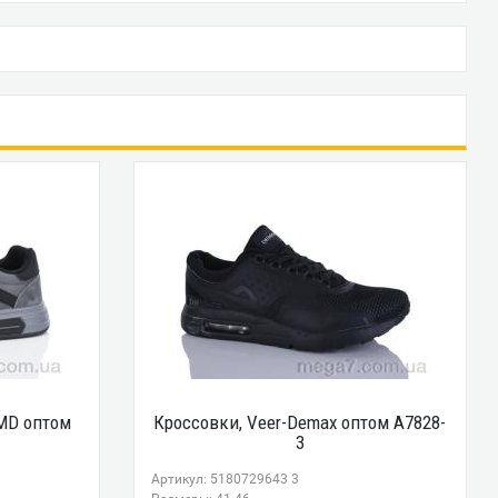
-MD оптом
Кроссовки, Veer-Demax оптом A7828-
3
Артикул: 5180729643 3