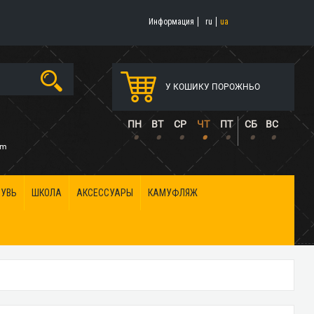
Информация
ru
ua
У КОШИКУ ПОРОЖНЬО
5
ПН
ВТ
СР
ЧТ
ПТ
СБ
ВС
•
•
•
•
•
•
•
om
БУВЬ
ШКОЛА
АКСЕССУАРЫ
КАМУФЛЯЖ