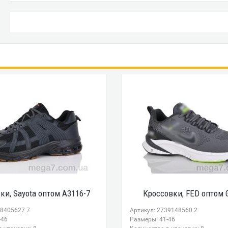
ки, Sayota оптом A3116-7
Кроссовки, FED оптом 
98405627 7
Артикул: 2739148560 2
-46
Размеры: 41-46