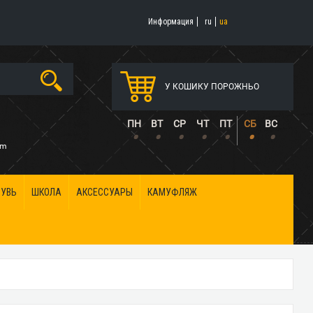
Информация
ru
ua
У КОШИКУ ПОРОЖНЬО
5
ПН
ВТ
СР
ЧТ
ПТ
СБ
ВС
•
•
•
•
•
•
•
om
БУВЬ
ШКОЛА
АКСЕССУАРЫ
КАМУФЛЯЖ