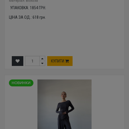
Mатеріал: віскоза
УПАКОВКА:
1854
ГРН.
ЦІНА ЗА ОД.:
618
грн.
КУПИТИ