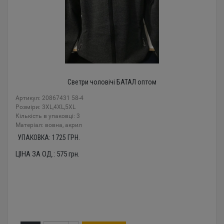
Светри чоловічі БАТАЛ оптом
Артикул: 20867431 58-4
Розміри: 3XL,4XL,5XL
Кількість в упаковці: 3
Mатеріал: вовна, акрил
УПАКОВКА:
1725
ГРН.
ЦІНА ЗА ОД.:
575
грн.