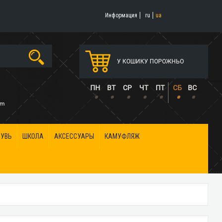
Информация
ru
ua
У КОШИКУ ПОРОЖНЬО
5
ПН
ВТ
СР
ЧТ
ПТ
СБ
ВС
•
•
•
•
•
•
•
om
БУВЬ
ШКОЛА
АКСЕССУАРЫ
КАМУФЛЯЖ