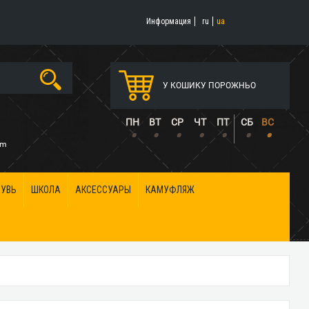
Информация
ru
ua
У КОШИКУ ПОРОЖНЬО
5
ПН
ВТ
СР
ЧТ
ПТ
СБ
ВС
•
•
•
•
•
•
•
om
БУВЬ
ШКОЛА
АКСЕССУАРЫ
КАМУФЛЯЖ