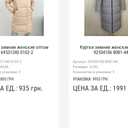
 зимние женские оптом
Куртки зимние женски
69531240 0102-2
92534106 8081-4
531240 0102-2
Артикул: 92534106 8081-44
44,46
Размеры: S-2XL
 упаковке: 3
Количество в упаковке: 5
2805
ГРН.
УПАКОВКА:
9955
ГРН.
А ЕД.:
935
грн.
ЦЕНА ЗА ЕД.:
199