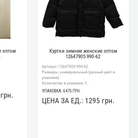
е оптом
Куртки зимние женские оптом
4
12647905 990-62
Артикул: 12647905 990-62
Размеры: универсальный (разный цвет в
упаковке)
Количество в упаковке: 5
УПАКОВКА:
6475
ГРН.
1
грн.
ЦЕНА ЗА ЕД.:
1295
грн.