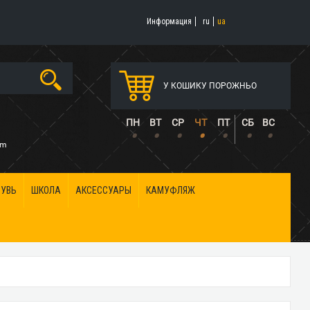
Информация
ru
ua
У КОШИКУ ПОРОЖНЬО
5
ПН
ВТ
СР
ЧТ
ПТ
СБ
ВС
•
•
•
•
•
•
•
om
БУВЬ
ШКОЛА
АКСЕССУАРЫ
КАМУФЛЯЖ