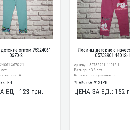
детские оптом 75324061
Лосины детские с начес
3670-21
85732961 44012-
324061 3670-21
Артикул: 85732961 44012-1
 лет
Размеры: 3-8 лет
 упаковке: 4
Количество в упаковке: 6
492
ГРН.
УПАКОВКА:
912
ГРН.
А ЕД.:
123
грн.
ЦЕНА ЗА ЕД.:
152
г