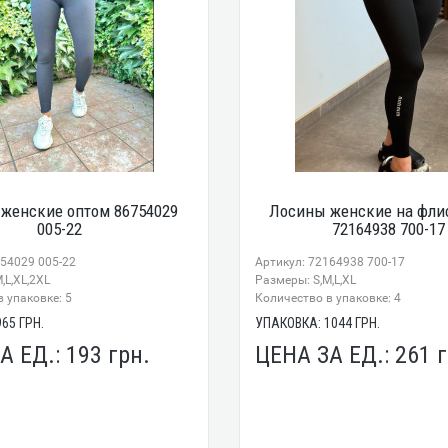
женские оптом 86754029
Лосины женские на фли
005-22
72164938 700-17
754029 005-22
Артикул: 72164938 700-17
,L,XL,2XL
Размеры: S,M,L,XL
 упаковке: 5
Количество в упаковке: 4
965
ГРН.
УПАКОВКА:
1044
ГРН.
А ЕД.:
193
грн.
ЦЕНА ЗА ЕД.:
261
г