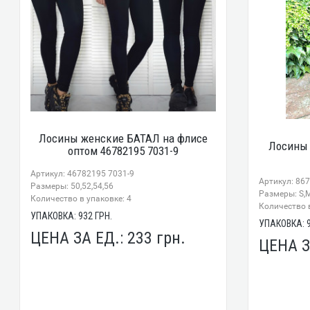
Лосины женские БАТАЛ на флисе
Лосины 
оптом 46782195 7031-9
Артикул: 46782195 7031-9
Артикул: 86
Размеры: 50,52,54,56
Размеры: S,M
Количество в упаковке: 4
Количество в
УПАКОВКА:
932
ГРН.
УПАКОВКА:
ЦЕНА ЗА ЕД.:
233
грн.
ЦЕНА З