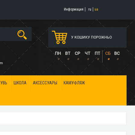
Информация
ru
ua
У КОШИКУ ПОРОЖНЬО
5
ПН
ВТ
СР
ЧТ
ПТ
СБ
ВС
•
•
•
•
•
•
•
om
БУВЬ
ШКОЛА
АКСЕССУАРЫ
КАМУФЛЯЖ